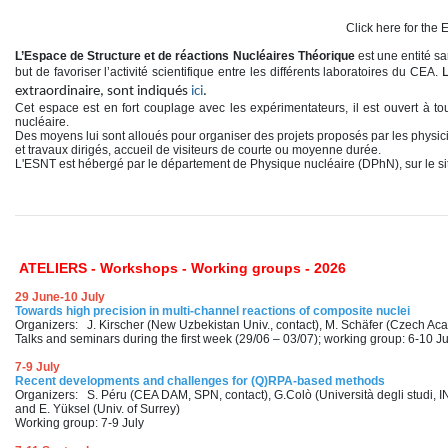
Click here for the En
L’Espace de Structure et de réactions Nucléaires Théorique
est une entité s
but de favoriser l’activité scientifique entre les différents laboratoires du CEA.
L
extraordinaire, sont indiqués
i
c
i
.
Cet espace est en fort couplage avec les expérimentateurs, il est ouvert à tou
nucléaire.
Des moyens lui sont alloués pour organiser des projets proposés par les physicie
et travaux dirigés, accueil de visiteurs de courte ou moyenne durée.
L'ESNT est hébergé par le département de Physique nucléaire (DPhN), sur le si
ATELIERS - Workshops - Working groups - 2026
29 June-10 July
Towards high precision in multi-channel reactions of composite nuclei
Organizers: J. Kirscher (New Uzbekistan Univ., contact), M. Schäfer (Czech A
Talks and seminars during the first week (29/06 – 03/07); working group: 6-10 Ju
7-9 July
Recent developments and challenges for (Q)RPA-based methods
Organizers: S. Péru (CEA DAM, SPN, contact), G.Colò (Università degli studi, 
and E. Yüksel (Univ. of Surrey)
Working group: 7-9 July