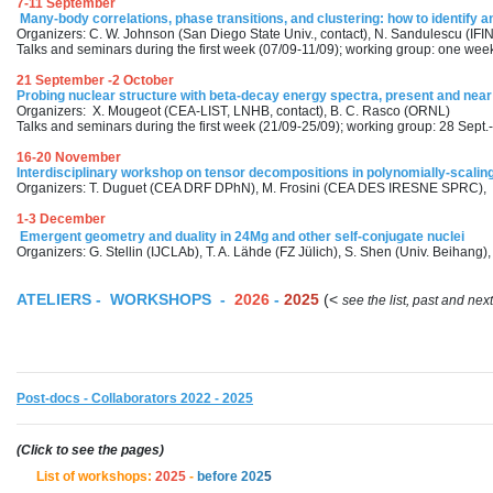
7-11 September
Many-body correlations, phase transitions, and clustering: how to identify 
Organizers: C. W. Johnson (San Diego State Univ., contact), N. Sandulescu (IFIN-
Talks and seminars during the first week (07/09-11/09); working group: one wee
21 September -2 October
Probing nuclear structure with beta-decay energy spectra, present and near f
Organizers: X. Mougeot (CEA-LIST, LNHB, contact), B. C. Rasco (ORNL)
Talks and seminars during the first week (21/09-25/09); working group: 28 Sept.-
16-20 November
Interdisciplinary workshop on tensor decompositions in polynomially-scal
Organizers: T. Duguet (CEA DRF DPhN), M. Frosini (CEA DES IRESNE SPRC), M
1-3 December
Emergent geometry and duality in 24Mg and other self-conjugate nuclei
Organizers: G. Stellin (IJCLAb), T. A. Lähde (FZ Jülich), S. Shen (Univ. Beihang)
ATELIERS - WORKSHOPS
-
2026
-
2025
(<
see the list, past and nex
Post-docs - Collaborators 2022 - 2025
(Click to see the pages)
List of workshops:
202
5
-
before 202
5