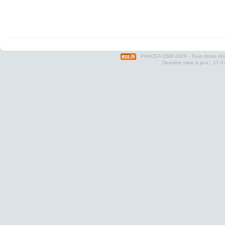
PHoCEA DSM
2026 - Tous droits ré
Dernière mise à jour : 17-