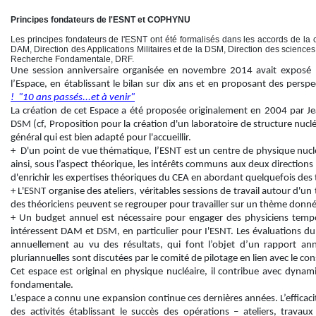
Principes fondateurs de l'ESNT et COPHYNU
Les principes fondateurs de l'ESNT ont été formalisés dans les accords de l
DAM, Direction des Applications Militaires et de la DSM, Direction des science
Recherche Fondamentale, DRF.
Une session anniversaire organisée en novembre 2014 avait exposé l
l’Espace, en établissant le bilan sur dix ans et en proposant des persp
! "10 ans passés...et à venir"
La création de cet Espace a été proposée originalement en 2004 par Je
DSM (cf, Proposition pour la création d'un laboratoire de structure nuclé
général qui est bien adapté pour l'accueillir.
+ D'un point de vue thématique, l’ESNT est un centre de physique nucléa
ainsi, sous l’aspect théorique, les intérêts communs aux deux directions 
d'enrichir les expertises théoriques du CEA en abordant quelquefois des 
+ L'ESNT organise des ateliers, véritables sessions de travail autour d'u
des théoriciens peuvent se regrouper pour travailler sur un thème donné
+ Un budget annuel est nécessaire pour engager des physiciens tempo
intéressent DAM et DSM, en particulier pour I'ESNT. Les évaluations d
annuellement au vu des résultats, qui font l’objet d’un rapport ann
pluriannuelles sont discutées par le comité de pilotage en lien avec le cons
Cet espace est original en physique nucléaire, il contribue avec dynam
fondamentale.
L’espace a connu une expansion continue ces dernières années. L’efficac
des activités établissant le succès des opérations – ateliers, trava