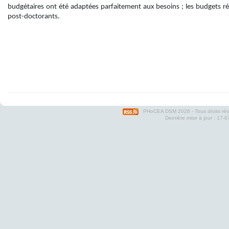
budgétaires ont été adaptées parfaitement aux besoins ; les budgets réali
post-doctorants.
PHoCEA DSM
2026 - Tous droits ré
Dernière mise à jour : 17-